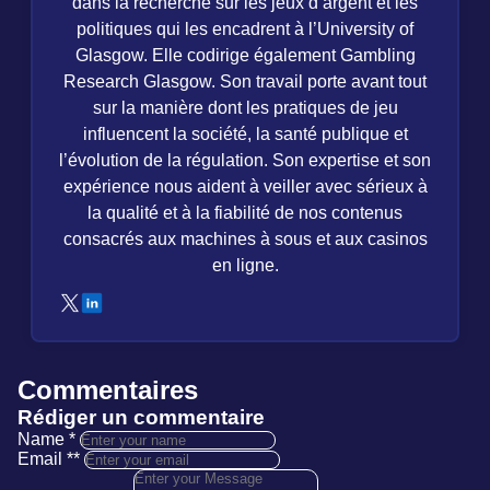
dans la recherche sur les jeux d’argent et les
politiques qui les encadrent à l’University of
Glasgow. Elle codirige également Gambling
Research Glasgow. Son travail porte avant tout
sur la manière dont les pratiques de jeu
influencent la société, la santé publique et
l’évolution de la régulation. Son expertise et son
expérience nous aident à veiller avec sérieux à
la qualité et à la fiabilité de nos contenus
consacrés aux machines à sous et aux casinos
en ligne.
Commentaires
Rédiger un commentaire
Name *
Email **