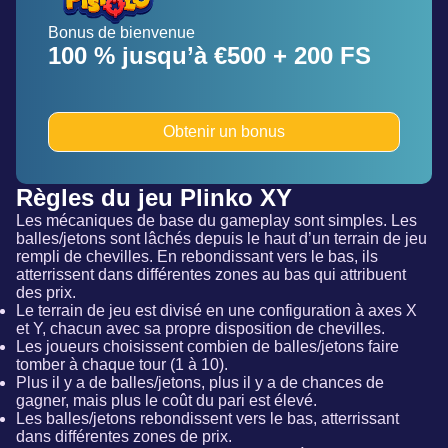
Bonus de bienvenue
100 % jusqu’à €500 + 200 FS
Obtenir un bonus
Règles du jeu Plinko XY
Les mécaniques de base du gameplay sont simples. Les
balles/jetons sont lâchés depuis le haut d’un terrain de jeu
rempli de chevilles. En rebondissant vers le bas, ils
atterrissent dans différentes zones au bas qui attribuent
des prix.
Le terrain de jeu est divisé en une configuration à axes X
et Y, chacun avec sa propre disposition de chevilles.
Les joueurs choisissent combien de balles/jetons faire
tomber à chaque tour (1 à 10).
Plus il y a de balles/jetons, plus il y a de chances de
gagner, mais plus le coût du pari est élevé.
Les balles/jetons rebondissent vers le bas, atterrissant
dans différentes zones de prix.