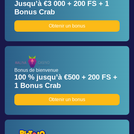
Jusqu’à €3 000 + 200 FS + 1
Bonus Crab
Obtenir un bonus
Bonus de bienvenue
100 % jusqu’à €500 + 200 FS +
1 Bonus Crab
Obtenir un bonus