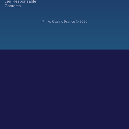
Jeu Responsable
Contacts
Plinko Casino France © 2026