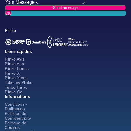
Your Message
Send message
OK
Plinko
Liens rapides
Plinko Avis
Plinko App
Plinko Bonus
Plinko X
Plinko Xmas
Take my Plinko
Turbo Plinko
Plinko Go
Informations
Conditions -
Dutilisation
Politique de
Confidentialité
Politique de
Cookies