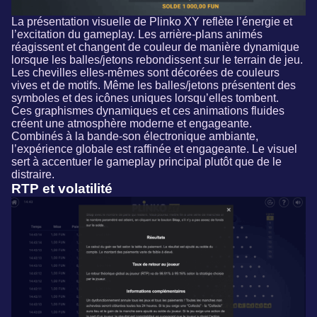
La présentation visuelle de Plinko XY reflète l’énergie et
l’excitation du gameplay. Les arrière-plans animés
réagissent et changent de couleur de manière dynamique
lorsque les balles/jetons rebondissent sur le terrain de jeu.
Les chevilles elles-mêmes sont décorées de couleurs
vives et de motifs. Même les balles/jetons présentent des
symboles et des icônes uniques lorsqu’elles tombent.
Ces graphismes dynamiques et ces animations fluides
créent une atmosphère moderne et engageante.
Combinés à la bande-son électronique ambiante,
l’expérience globale est raffinée et engageante. Le visuel
sert à accentuer le gameplay principal plutôt que de le
distraire.
RTP et volatilité