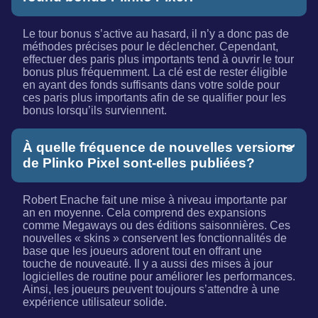
Le tour bonus s’active au hasard, il n’y a donc pas de
méthodes précises pour le déclencher. Cependant,
effectuer des paris plus importants tend à ouvrir le tour
bonus plus fréquemment. La clé est de rester éligible
en ayant des fonds suffisants dans votre solde pour
ces paris plus importants afin de se qualifier pour les
bonus lorsqu’ils surviennent.
À quelle fréquence de nouvelles versions
de Plinko Pixel sont-elles publiées?
Robert Enache fait une mise à niveau importante par
an en moyenne. Cela comprend des expansions
comme Megaways ou des éditions saisonnières. Ces
nouvelles « skins » conservent les fonctionnalités de
base que les joueurs adorent tout en offrant une
touche de nouveauté. Il y a aussi des mises à jour
logicielles de routine pour améliorer les performances.
Ainsi, les joueurs peuvent toujours s’attendre à une
expérience utilisateur solide.