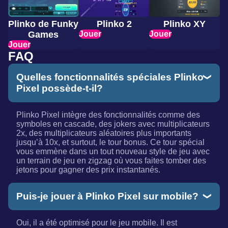
Plinko de Funky
Plinko 2
Plinko XY
Games
Jouer
Jouer
Jouer
FAQ
Quelles fonctionnalités spéciales Plinko
Pixel possède-t-il?
Plinko Pixel intègre des fonctionnalités comme des
symboles en cascade, des jokers avec multiplicateurs
2x, des multiplicateurs aléatoires plus importants
jusqu’à 10x, et surtout, le tour bonus. Ce tour spécial
vous emmène dans un tout nouveau style de jeu avec
un terrain de jeu en zigzag où vous faites tomber des
jetons pour gagner des prix instantanés.
Puis-je jouer à Plinko Pixel sur mobile?
Oui, il a été optimisé pour le jeu mobile. Il est