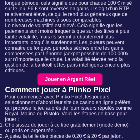
longue période, cela signifie que pour chaque 100 € misé
sur le jeu, 96 € sont reversés en gains. Il s’agit d’un RTP
relativement élevé, ce qui le rend plus généreux que de
nombreuses machines à sous comparables.
Le niveau de volatilité est élevé. Cela signifie que les
paiements sont moins fréquents que sur des titres à plus
faible volatilité, mais ils seront probablement plus
importants lorsqu’ils surviennent. Les joueurs peuvent
connaître de longues périodes sèches entre les gains,
compensées par l’énorme jackpot possible de 100 000x
sur n’importe quelle chute. La volatilité élevée rend la
gestion de la bankroll et les paris intelligents encore plus
critiques.
Jouer en Argent Réel
Comment jouer à Plinko Pixel
Pour commencer avec Plinko Pixel, les joueurs
sélectionnent d’abord leur site de casino en ligne préféré
qui propose le jeu auprès de fournisseurs réputés comme
Royal, Malina ou Pistolo. Voici les étapes de base pour
jouer :
Choisissez de jouer à ce titre gratuitement (mode démo)
ou paris en argent réel.
Ajustez la taille des pièces de 0,20 € à 20 € par jeton.