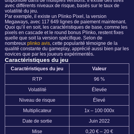
disponible dans de multiples versions. Il existe des titres
avec différents niveaux de risque, basés sur le taux de
volatilité du jeu.
Par exemple, il existe un Plinko Pixel, la version
Megaways, avec 117 649 lignes de paiement maintenant.
Quoi qu’il en soit, les caractéristiques de base, comme les
pixels en cascade et le round bonus Plinko, restent fixes
quelle que soit la version spécifique. Selon de
nombreux
plinko avis
, cette popularité témoigne de la
qualité constante du gameplay, apprécié aussi bien par les
novices que par les joueurs expérimentés.
Caractéristiques du jeu
Caractéristiques du jeu
Valeur
RTP
96 %
Volatilité
Élevée
Niveau de risque
Élevé
Multiplicateur
1x – 100 000x
Date de sortie
Juin 2022
Mise
0,20 € – 20 €