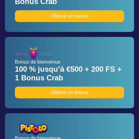
Bonus Crab
Obtenir un bonus
Bonus de bienvenue
100 % jusqu’à €500 + 200 FS +
1 Bonus Crab
Obtenir un bonus
Bonus de bienvenue