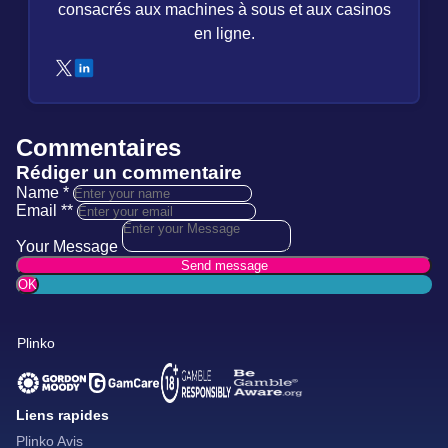
consacrés aux machines à sous et aux casinos
en ligne.
Commentaires
Rédiger un commentaire
Name *
Email **
Your Message
Send message
OK
Plinko
Liens rapides
Plinko Avis