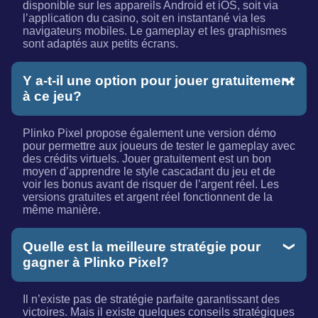
disponible sur les appareils Android et iOS, soit via
l’application du casino, soit en instantané via les
navigateurs mobiles. Le gameplay et les graphismes
sont adaptés aux petits écrans.
Y a-t-il une option pour jouer gratuitement
à ce jeu?
Plinko Pixel propose également une version démo
pour permettre aux joueurs de tester le gameplay avec
des crédits virtuels. Jouer gratuitement est un bon
moyen d’apprendre le style cascadant du jeu et de
voir les bonus avant de risquer de l’argent réel. Les
versions gratuites et argent réel fonctionnent de la
même manière.
Quelle est la meilleure stratégie pour
gagner à Plinko Pixel?
Il n’existe pas de stratégie parfaite garantissant des
victoires. Mais il existe quelques conseils stratégiques