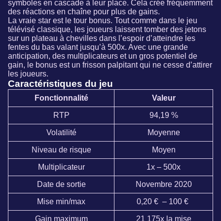
symboles en cascade à leur place. Cela crée fréquemment
des réactions en chaîne pour plus de gains.
La vraie star est le tour bonus. Tout comme dans le jeu
télévisé classique, les joueurs laissent tomber des jetons
sur un plateau à chevilles dans l’espoir d’atteindre les
fentes du bas valant jusqu’à 500x. Avec une grande
anticipation, des multiplicateurs et un gros potentiel de
gain, le bonus est un frisson palpitant qui ne cesse d’attirer
les joueurs.
Caractéristiques du jeu
Fonctionnalité
Valeur
RTP
94,19 %
Volatilité
Moyenne
Niveau de risque
Moyen
Multiplicateur
1x – 500x
Date de sortie
Novembre 2020
Mise min/max
0,20 € – 100 €
Gain maximum
21 175x la mise