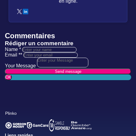
en ligne.
Commentaires
Rédiger un commentaire
Name *
Email **
Your Message
Send message
OK
Plinko
Liens rapides