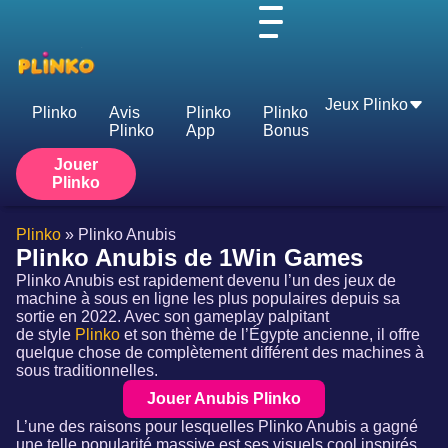
Jeux Plinko
Plinko
Avis
Plinko
Plinko
Plinko
App
Bonus
Jouer
Plinko
Plinko
»
Plinko Anubis
Plinko Anubis de 1Win Games
Plinko Anubis est rapidement devenu l’un des jeux de
machine à sous en ligne les plus populaires depuis sa
sortie en 2022. Avec son gameplay palpitant
de style
Plinko
et son thème de l’Égypte ancienne, il offre
quelque chose de complètement différent des machines à
sous traditionnelles.
Jouer
Anubis
Plinko
L’une des raisons pour lesquelles Plinko Anubis a gagné
une telle popularité massive est ses visuels cool inspirés