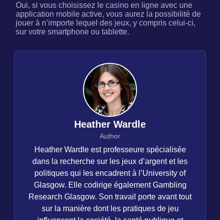
Oui, si vous choisissez le casino en ligne avec une
application mobile active, vous aurez la possibilité de
jouer à n’importe lequel des jeux, y compris celui-ci,
sur votre smartphone ou tablette.
Heather Wardle
Author
Heather Wardle est professeure spécialisée
dans la recherche sur les jeux d’argent et les
politiques qui les encadrent à l’University of
Glasgow. Elle codirige également Gambling
Research Glasgow. Son travail porte avant tout
sur la manière dont les pratiques de jeu