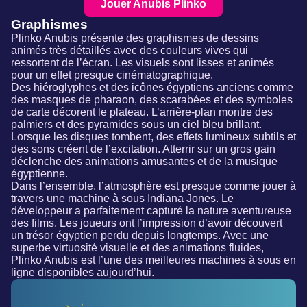
Jouer
Anubis
Plinko
Graphismes
Plinko Anubis présente des graphismes de dessins
animés très détaillés avec des couleurs vives qui
ressortent de l’écran. Les visuels sont lisses et animés
pour un effet presque cinématographique.
Des hiéroglyphes et des icônes égyptiens anciens comme
des masques de pharaon, des scarabées et des symboles
de carte décorent le plateau. L’arrière-plan montre des
palmiers et des pyramides sous un ciel bleu brillant.
Lorsque les disques tombent, des effets lumineux subtils et
des sons créent de l’excitation. Atterrir sur un gros gain
déclenche des animations amusantes et de la musique
égyptienne.
Dans l’ensemble, l’atmosphère est presque comme jouer à
travers une machine à sous Indiana Jones. Le
développeur a parfaitement capturé la nature aventureuse
des films. Les joueurs ont l’impression d’avoir découvert
un trésor égyptien perdu depuis longtemps. Avec une
superbe virtuosité visuelle et des animations fluides,
Plinko Anubis est l’une des meilleures machines à sous en
ligne disponibles aujourd’hui.