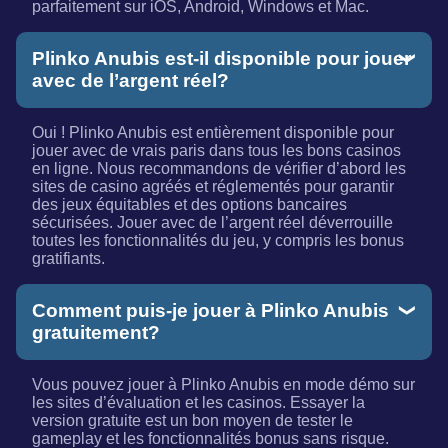
parfaitement sur iOS, Android, Windows et Mac.
Plinko Anubis est-il disponible pour jouer
avec de l’argent réel?
Oui ! Plinko Anubis est entièrement disponible pour
jouer avec de vrais paris dans tous les bons casinos
en ligne. Nous recommandons de vérifier d’abord les
sites de casino agréés et réglementés pour garantir
des jeux équitables et des options bancaires
sécurisées. Jouer avec de l’argent réel déverrouille
toutes les fonctionnalités du jeu, y compris les bonus
gratifiants.
Comment puis-je jouer à Plinko Anubis
gratuitement?
Vous pouvez jouer à Plinko Anubis en mode démo sur
les sites d’évaluation et les casinos. Essayer la
version gratuite est un bon moyen de tester le
gameplay et les fonctionnalités bonus sans risque.