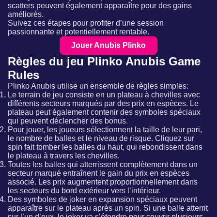
scatters peuvent également apparaître pour des gains
améliorés.
Suivez ces étapes pour profiter d’une session
passionnante et potentiellement rentable.
Jouer
Anubis
Plinko
Règles du jeu Plinko Anubis Game
Rules
Plinko Anubis utilise un ensemble de règles simples:
Le terrain de jeu consiste en un plateau à chevilles avec
différents secteurs marqués par des prix en espèces. Le
plateau peut également contenir des symboles spéciaux
qui peuvent déclencher des bonus.
Pour jouer, les joueurs sélectionnent la taille de leur pari,
le nombre de balles et le niveau de risque. Cliquez sur
spin fait tomber les balles du haut, qui rebondissent dans
le plateau à travers les chevilles.
Toutes les balles qui atterrissent complètement dans un
secteur marqué entraînent le gain du prix en espèces
associé. Les prix augmentent proportionnellement dans
les secteurs du bord extérieur vers l’intérieur.
Des symboles de joker en expansion spéciaux peuvent
apparaître sur le plateau après un spin. Si une balle atterrit
sur l’un d’eux, le joker va s’étendre pour couvrir plusieurs